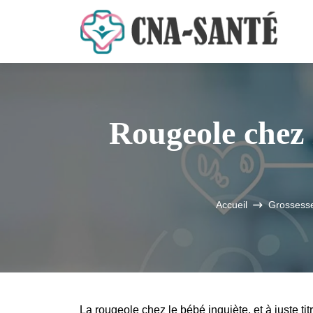
Rougeole chez l
Accueil
Grossesse
La rougeole chez le bébé inquiète, et à juste tit