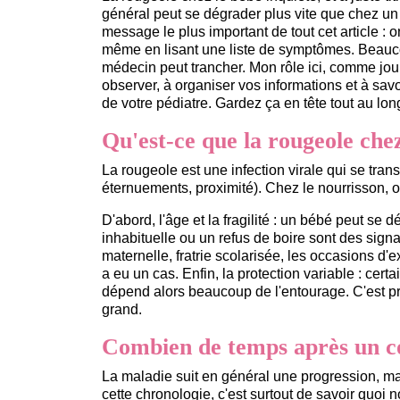
général peut se dégrader plus vite que chez un 
message le plus important de tout cet article : 
même en lisant une liste de symptômes. Beaucou
médecin peut trancher. Mon rôle ici, comme jou
observer, à organiser vos informations et à sav
de votre pédiatre. Gardez ça en tête tout au long
Qu'est-ce que la rougeole chez
La rougeole est une infection virale qui se transm
éternuements, proximité). Chez le nourrisson, o
D'abord, l'âge et la fragilité : un bébé peut s
inhabituelle ou un refus de boire sont des signau
maternelle, fratrie scolarisée, les occasions d'e
a eu un cas. Enfin, la protection variable : cert
dépend alors beaucoup de l'entourage. C'est pré
grand.
Combien de temps après un co
La maladie suit en général une progression, mais
cette chronologie, c'est surtout de savoir quoi n