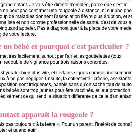
grand enfant. Je vais être directe d'emblée, parce que c'est le
on ne peut pas confirmer une rougeole à distance, ni sur une phot
p de maladies donnent l'association fièvre plus éruption, et s
rnaliste et non comme professionnelle de santé, c'est de vous a
oir quand appeler. Pas à diagnostiquer à la place de votre méde
 de votre lecture.
 un bébé et pourquoi c'est particulier ?
et très facilement, surtout par l'air et les gouttelettes (toux,
n redouble de vigilance pour trois raisons concrètes.
e déshydrater bien plus vite, et certains signes comme une somno
x à ne pas négliger. Ensuite, la collectivité : crèche, assistante
xposition sont fréquentes, parfois sans qu'on sache tout de suite 
ains bébés sont trop jeunes pour être vaccinés, et leur protection
cisément ce qui rend la situation différente de celle d'un enfan
ntact apparaît la rougeole ?
 pas toujours « à la lettre ». Pour un parent, l'intérêt de connaî
oter et quand agir.