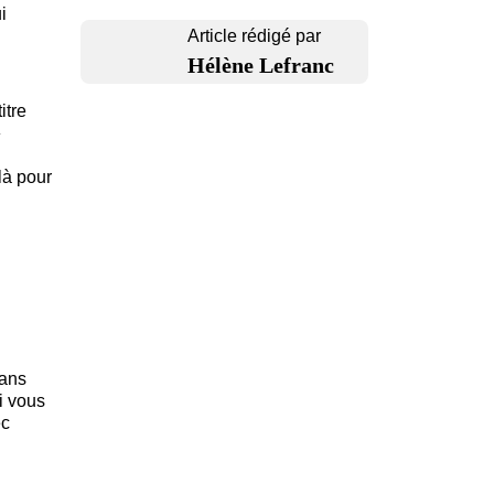
i
Article rédigé par
Hélène Lefranc
itre
»
là pour
sans
si vous
ec