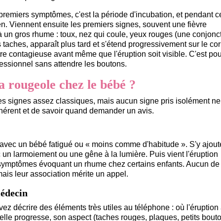
s premiers symptômes, c'est la période d'incubation, et pendant c
n. Viennent ensuite les premiers signes, souvent une fièvre
 gros rhume : toux, nez qui coule, yeux rouges (une conjoncti
s taches, apparaît plus tard et s'étend progressivement sur le cor
tre contagieuse avant même que l'éruption soit visible. C'est po
fessionnel sans attendre les boutons.
a rougeole chez le bébé ?
s signes assez classiques, mais aucun signe pris isolément ne s
hérent et de savoir quand demander un avis.
, avec un bébé fatigué ou « moins comme d'habitude ». S'y ajout
c un larmoiement ou une gêne à la lumière. Puis vient l'éruption
 symptômes évoquant un rhume chez certains enfants. Aucun de
ais leur association mérite un appel.
médecin
z décrire des éléments très utiles au téléphone : où l'éruption
le progresse, son aspect (taches rouges, plaques, petits bout