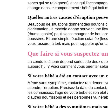
zones qui se rejoignent), et ce qui l'accompagn
change dans le comportement : bébé qui boit mo
Quelles autres causes d'éruption peuv
Beaucoup de situations donnent des boutons chez
d'orientation, la roséole donne souvent une fiè
(rhume, gastro) peut s'accompagner de boutons
poussées. Et une simple réaction cutanée (lessi
vous rassurer à tort, mais pour rappeler qu'un av
Que faire si vous suspectez u
La conduite à tenir dépend surtout de deux ques
aujourd'hui ? Voici comment vous orienter selon
Si votre bébé a été en contact avec un 
Même sans symptôme, contactez rapidement votr
attendre l'éruption. Précisez la date du contact, l
les connaissez, l'âge de votre bébé et son état a
d'autres nourrissons et des personnes vulnér
Si votre bébé a des symptômes mais sa