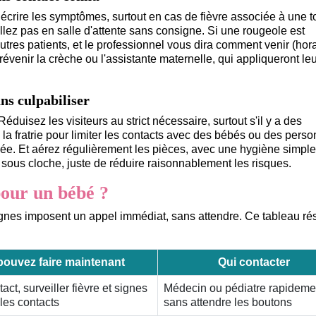
écrire les symptômes, surtout en cas de fièvre associée à une t
allez pas en salle d'attente sans consigne. Si une rougeole est
autres patients, et le professionnel vous dira comment venir (hora
révenir la crèche ou l'assistante maternelle, qui appliqueront le
ns culpabiliser
éduisez les visiteurs au strict nécessaire, surtout s'il y a des
la fratrie pour limiter les contacts avec des bébés ou des pers
ifiée. Et aérez régulièrement les pièces, avec une hygiène simpl
e sous cloche, juste de réduire raisonnablement les risques.
our un bébé ?
 signes imposent un appel immédiat, sans attendre. Ce tableau r
ouvez faire maintenant
Qui contacter
act, surveiller fièvre et signes
Médecin ou pédiatre rapideme
 les contacts
sans attendre les boutons