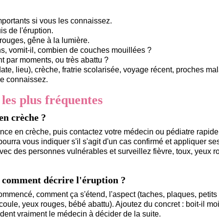
portants si vous les connaissez.
is de l'éruption.
rouges, gêne à la lumière.
oins, vomit-il, combien de couches mouillées ?
nt par moments, ou très abattu ?
date, lieu), crèche, fratrie scolarisée, voyage récent, proches ma
 le connaissez.
 les plus fréquentes
en crèche ?
ence en crèche, puis contactez votre médecin ou pédiatre rapid
urra vous indiquer s'il s'agit d'un cas confirmé et appliquer se
avec des personnes vulnérables et surveillez fièvre, toux, yeux 
, comment décrire l'éruption ?
ommencé, comment ça s'étend, l'aspect (taches, plaques, petits
oule, yeux rouges, bébé abattu). Ajoutez du concret : boit-il mo
ent vraiment le médecin à décider de la suite.