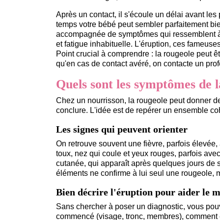
Après un contact, il s'écoule un délai avant le
temps votre bébé peut sembler parfaitement bie
accompagnée de symptômes qui ressemblent à un
et fatigue inhabituelle. L'éruption, ces fameuse
Point crucial à comprendre : la rougeole peut ê
qu'en cas de contact avéré, on contacte un pro
Quels sont les symptômes de l
Chez un nourrisson, la rougeole peut donner de
conclure. L'idée est de repérer un ensemble co
Les signes qui peuvent orienter
On retrouve souvent une fièvre, parfois élevée
toux, nez qui coule et yeux rouges, parfois ave
cutanée, qui apparaît après quelques jours de
éléments ne confirme à lui seul une rougeole, m
Bien décrire l'éruption pour aider le 
Sans chercher à poser un diagnostic, vous pouve
commencé (visage, tronc, membres), comment el