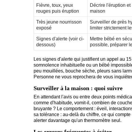
Fièvre, toux, yeux
Décrire l'éruption et 
rouges puis éruption
maison
Très jeune nourrisson
Surveiller de près h
exposé
limiter strictement l
Signes d'alerte (voir ci-
Mettre bébé en sécur
dessous)
possible, préparer le
Les signes d'alerte qui justifient un appel au 15
somnolence inhabituelle ou un bébé impossible 
peu mouillées, bouche sèche, pleurs sans larme
Personne ne vous reprochera de vous inquiéter
Surveiller à la maison : quoi suivre
En attendant l'avis ou entre deux points médicaux
comme d'habitude, vomit-il, combien de couches 
bruyante ? Le comportement : éveil, interaction
sa tolérance : au-delà du chiffre, ce qui compte 
alerter davantage qu'un thermomètre seul.
Les erreurs fréquentes à éviter