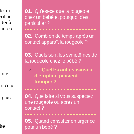
o, ni
01.
Qu'est-ce que la rougeole
eul un
chez un bébé et pourquoi c'est
ider à
particulier ?
cin ou
02.
Combien de temps après un
contact apparaît la rougeole ?
03.
Quels sont les symptômes de
la rougeole chez le bébé ?
Quelles autres causes
lence
d'éruption peuvent
tromper ?
qu'il y
04.
Que faire si vous suspectez
t plus
une rougeole ou après un
contact ?
05.
Quand consulter en urgence
tre
pour un bébé ?