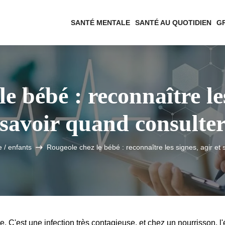
SANTÉ MENTALE
SANTÉ AU QUOTIDIEN
G
e bébé : reconnaître les
savoir quand consulte
 / enfants
Rougeole chez le bébé : reconnaître les signes, agir et 
re. C'est une infection très contagieuse, et chez un nourrisson, l'