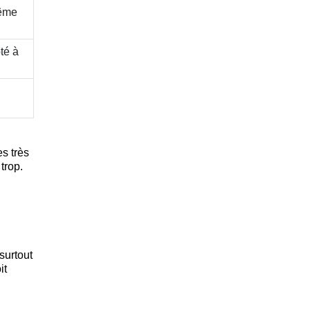
même
té à
s très
trop.
l
surtout
it