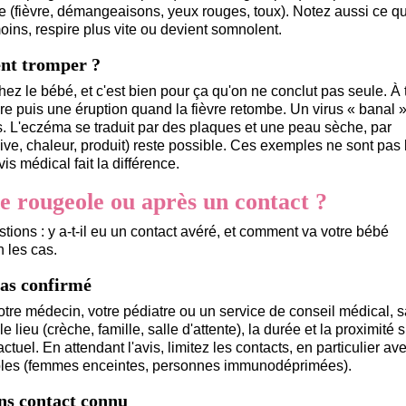
e (fièvre, démangeaisons, yeux rouges, toux). Notez aussi ce qu
ins, respire plus vite ou devient somnolent.
ent tromper ?
 le bébé, et c'est bien pour ça qu'on ne conclut pas seule. À t
vre puis une éruption quand la fièvre retombe. Un virus « banal 
. L'eczéma se traduit par des plaques et une peau sèche, par
ve, chaleur, produit) reste possible. Ces exemples ne sont pas 
is médical fait la différence.
ne rougeole ou après un contact ?
tions : y a-t-il eu un contact avéré, et comment va votre bébé
 les cas.
cas confirmé
e médecin, votre pédiatre ou un service de conseil médical, 
e lieu (crèche, famille, salle d'attente), la durée et la proximité 
ctuel. En attendant l'avis, limitez les contacts, en particulier av
ables (femmes enceintes, personnes immunodéprimées).
ns contact connu