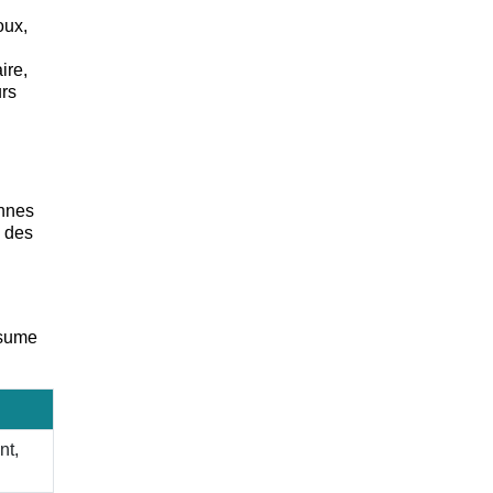
oux,
ire,
urs
onnes
e des
ésume
nt,