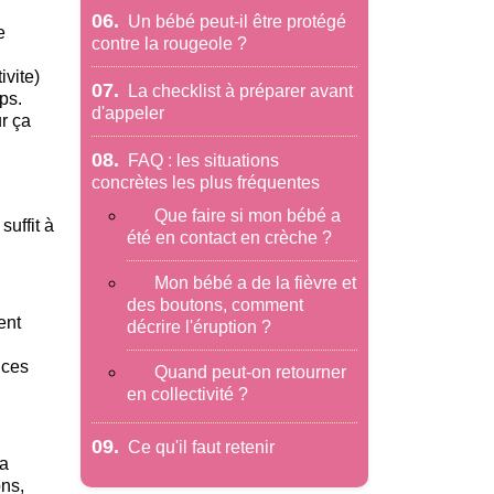
06.
Un bébé peut-il être protégé
e
contre la rougeole ?
vite)
07.
La checklist à préparer avant
ps.
d'appeler
ur ça
08.
FAQ : les situations
concrètes les plus fréquentes
Que faire si mon bébé a
uffit à
été en contact en crèche ?
Mon bébé a de la fièvre et
des boutons, comment
ent
décrire l'éruption ?
 ces
Quand peut-on retourner
en collectivité ?
09.
Ce qu'il faut retenir
 a
ons,