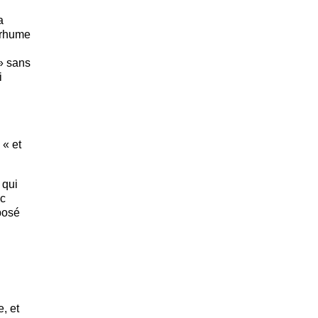
a
 rhume
 » sans
i
 « et
 qui
nc
xposé
, et