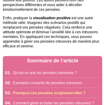
réduire leur pouvoir. Les autres peuvent offrir des
perspectives différentes et vous aider à décoller
émotionnellement de ces pensées.
Enfin, pratiquer la
visualisation positive
est une autre
méthode utile. Imaginez des scénarios positifs qui
remplacent vos pensées négatives. Cela renforce une
attitude optimiste et diminue l'anxiété liée à ces intrusions
mentales. En appliquant ces techniques, vous pouvez
apprendre à gérer vos pensées intrusives de manière plus
efficace et sereine.
Sommaire de l'article
01.
Qu'est-ce que les pensées intrusives ?
02.
Exemples courants de pensées intrusives
03.
Pourquoi ces pensées surgissent-elles ?
04.
Comment gérer et traiter les pensées intrusives ?